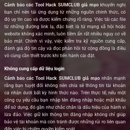
Cảnh báo các Tool Hack SUMCLUB giả mạo
khuyến nghị
bạn chỉ nên tải ứng dụng từ những nguồn chính thức, có
độ uy tín cao và được kiểm chứng rõ ràng. Việc tải các file
từ những đường link lạ, đặc biệt là từ mạng xã hội hoặc
website không xác minh, luôn tiềm ẩn rất nhiều nguy cơ về
bảo mật. Chính vì vậy, việc kiểm tra kỹ nguồn cung cấp,
đánh giá độ tin cậy và đọc phản hồi từ cộng đồng là điều
vô cùng cần thiết trước khi tiến hành cài đặt.
Không cung cấp dữ liệu login
Cảnh báo các Tool Hack SUMCLUB giả mạo
nhấn mạnh
rằng bạn tuyệt đối không nên chia sẻ thông tin tài khoản
cá nhân dưới bất kỳ hình thức nào. Trên thực tế, nếu một
công cụ yêu cầu bạn nhập tên đăng nhập hoặc mật khẩu
để sử dụng, đó gần như chắc chắn là dấu hiệu của hành vi
lừa đảo. Việc giữ kín thông tin đăng nhập không chỉ giúp
bảo vệ tài khoản mà còn tránh được những rủi ro liên quan
đến việc bị chiếm quyền kiểm soát.