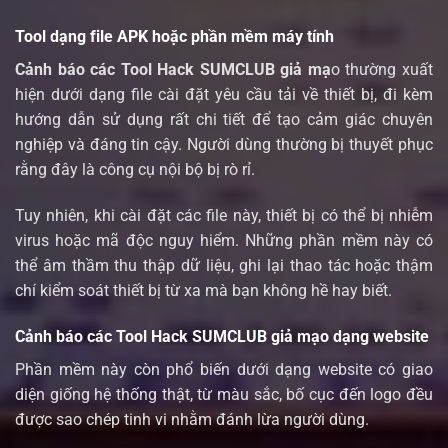
Tool dạng file APK hoặc phần mềm máy tính
Cảnh báo các Tool Hack SUMCLUB giả mạ
o thường xuất
hiện dưới dạng file cài đặt yêu cầu tải về thiết bị, đi kèm
hướng dẫn sử dụng rất chi tiết để tạo cảm giác chuyên
nghiệp và đáng tin cậy. Người dùng thường bị thuyết phục
rằng đây là công cụ nội bộ bị rò rỉ.
Tuy nhiên, khi cài đặt các file này, thiết bị có thể bị nhiễm
virus hoặc mã độc nguy hiểm. Những phần mềm này có
thể âm thầm thu thập dữ liệu, ghi lại thao tác hoặc thậm
chí kiểm soát thiết bị từ xa mà bạn không hề hay biết.
Cảnh báo các Tool Hack SUMCLUB giả mạo dạng website
Phần mềm này còn phổ biến dưới dạng website có giao
diện giống hệ thống thật, từ màu sắc, bố cục đến logo đều
được sao chép tinh vi nhằm đánh lừa người dùng.