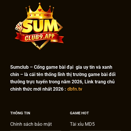
Sumclub – Cổng game bài đại gia uy tín và xanh
chín – là cái tên thống lĩnh thị trường game bài đổi
thưởng trực tuyến trong năm 2026, Link trang chủ
chính thức mới nhất 2026 :
dbfn.tv
THÔNG TIN
GAME HOT
Chính sách bảo mật
Tài xỉu MD5