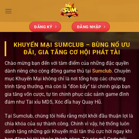
Bỏ
qua
nội
dung
ĐĂNG KÝ
ĐĂNG NHẬP
KHUYẾN MẠI SUMCLUB – BÙNG NỔ ƯU
ĐÃI, GIA TĂNG CƠ HỘI PHÁT TÀI
Chào mừng bạn đến với tâm điểm của những đặc quyền
dành riêng cho cộng đồng game thủ tại
Sumclub
. Chuyên
mục Khuyến Mại không chỉ là nơi tổng hợp các chương
trình tặng thưởng, mà còn là “đòn bẩy” tài chính giúp bạn
gia tăng vốn cược, tự tin chinh phục các sảnh game đình
đám như Tài xỉu MD5, Xóc đĩa hay Quay Hũ.
Tại Sumclub, chúng tôi hiểu rằng một khởi đầu thuận lợi là
chìa khóa của sự thành công. Chính vì vậy, hệ thống luôn
dành tặng những gói Khuyến mãi tân thủ cực hời ngay khi