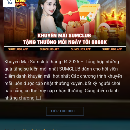
Th4
Khuyến Mại Sumclub tháng 04 2026 – Tổng hợp những
quà tặng sự kiện mới nhất SUMCLUB dành cho hội viên
Điểm danh khuyến mãi hot nhất Các chương trình khuyến
mãi luôn được cập nhật thường xuyên, bất kỳ người chơi
nào cũng có thể truy cập nhận thưởng. Cùng điểm danh
những chương […]
TIẾP TỤC ĐỌC
→