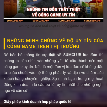
Những tin đồn thất thiệt về cổng game uy tín
NHỮNG MINH CHỨNG VỀ ĐỘ UY TÍN CỦA
CỔNG GAME TRÊN THỊ TRƯỜNG
Để bác bỏ thông tin
sự thật về SUMCLUB lừa đảo
thì
chúng ta cần nhìn vào những yếu tố cấu thành nên một
cổng game uy tín. Nếu là một đơn vị lừa đảo sẽ không đầu
tư châu chuốt vào hệ thống pháp lý và dịch vụ chăm sóc
khách hàng chuyên nghiệp. Sự minh bạch trong mọi hoạt
động kinh doanh là câu trả lời uy tín nhất cho những nghi
ngờ vô căn cứ.
Giấy phép kinh doanh hợp pháp quốc tế