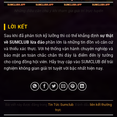
Những điều cần chú ý khi tham gia giải trí trực tuyến
LỜI KẾT
Sau khi đã phân tích kỹ lưỡng thì có thể khẳng định
sự thật
về SUMCLUB lừa đảo
phần lớn là những tin đồn vô căn cứ
và thiếu xác thực. Với hệ thống vận hành chuyên nghiệp và
bảo mật an toàn chắc chắn thì đây là điểm đến lý tưởng
cho cộng đồng hội viên. Hãy truy cập vào SUMCLUB để trải
nghiệm không gian giải trí tuyệt vời bậc nhất hiện nay.
Bài viết này được đăng trong
Tin Tức Sumclub
. Đánh dấu
liên kết thường
trực
.