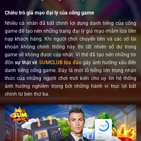
Chiêu trò giả mạo đại lý của cổng game
Nhiều cá nhân đã bất chính lợi dụng danh tiếng của cổng
game để tạo nên những trang đại lý giả mạo nhằm lừa tiền
nạp khách hàng. Khi người chơi chuyển tiền và các số tài
khoản không chính thống này thì tất nhiên số dư trong
game sẽ không được cập nhật. Vì thế đã tạo nên những tin
đồn
sự thật về
SUMCLUB lừa đảo
gây ảnh hưởng xấu đến
danh tiếng cổng game. Đây là một lỗ hổng lớn trong nhận
thức của những người chơi mới kiến cho uy tín hệ thống
ảnh hưởng nghiêm trọng bởi những hành vi trục lợi bất
chính từ bên thứ ba.