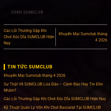
CSKH SUMCLUB
Các Lỗi Thường Gặp Khi
Khuyến Mại Sumclub tháng
Chơi Xóc Dĩa SUMCLUB Hiện
4 2026
Nay
TIN TỨC SUMCLUB
Khuyến Mại Sumclub tháng 4 2026
Sự Thật Về SUMCLUB Lừa Đảo – Cảnh Báo Hay Tin Đồn
Nhảm?
Các Lỗi Thường Gặp Khi Chơi Xóc Dĩa SUMCLUB Hiện Nay
Kỹ Thuật Quản Lý Vốn Khi Chơi Baccarat Tại SUMCLUB