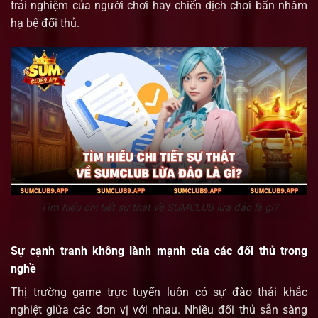
trải nghiệm của người chơi hay chiến dịch chơi bẩn nhằm
hạ bệ đối thủ.
Tìm hiểu chi tiết sự thật về SUMCLUB lừa đảo là gì?
Sự cạnh tranh không lành mạnh của các đối thủ trong
nghề
Thị trường game trực tuyến luôn có sự đào thải khắc
nghiệt giữa các đơn vị với nhau. Nhiều đối thủ sẵn sàng