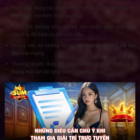
Không sử dụng các phần mềm can thiệp vào kết quả trò
chơi dưới mọi hình thức gian lận.
Tuyệt đối không chia sẻ mã xác nhận giao dịch cho
người lạ để tránh bị rút sạch tiền.
Không nên tin những tin rác
sự thật về SUMCLUB lừa
đảo
trên mạng.
Thường xuyên thay đổi mật khẩu cá nhân định kỳ 2
tháng một lần để tăng cường lớp bảo mật.