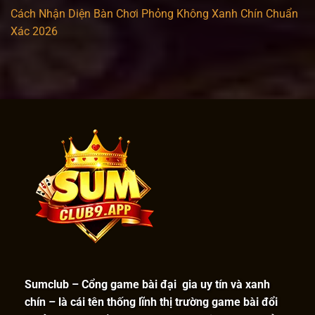
Cách Nhận Diện Bàn Chơi Phỏng Không Xanh Chín Chuẩn
Xác 2026
Sumclub – Cổng game bài đại gia uy tín và xanh
chín – là cái tên thống lĩnh thị trường game bài đổi