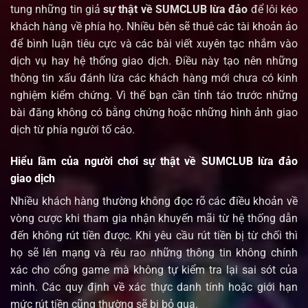
tung những tin giả
sự thật về SUMCLUB lừa đảo
để lôi kéo
khách hàng về phía họ. Nhiều bên sẽ thuê các tài khoản ảo
để bình luận tiêu cực và các bài viết xuyên tạc nhắm vào
dịch vụ hay hệ thống giao dịch. Điều này tạo nên những
thông tin xấu đánh lừa các khách hàng mới chưa có kinh
nghiệm kiểm chứng. Vì thế bạn cần tỉnh táo trước những
bài đăng không có bằng chứng hoặc những hình ảnh giao
dịch từ phía người tố cáo.
Hiểu lầm của người chơi sự thật về SUMCLUB lừa đảo
giao dịch
Nhiều khách hàng thường không đọc rõ các điều khoản về
vòng cược khi tham gia nhận khuyến mãi từ hệ thống dẫn
đến không rút tiền được. Khi yêu cầu rút tiền bị từ chối thì
họ sẽ lên mạng và rêu rao những thông tin không chính
xác cho cổng game mà không tự kiểm tra lại sai sót của
mình. Các quy định về xác thực danh tính hoặc giới hạn
mức rút tiền cũng thường sẽ bị bỏ qua.